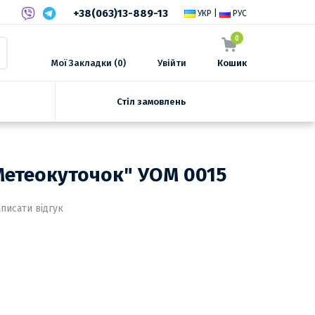
+38(063)13-889-13
УКР
|
РУС
0
Мої Закладки (0)
Увійти
Кошик
Стіл замовлень
"Метеокуточок" УОМ 0015
писати відгук