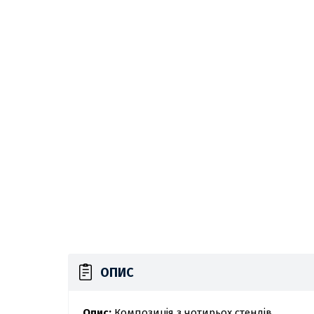
ОПИС
Опис:
Композиція з чотирьох стендів