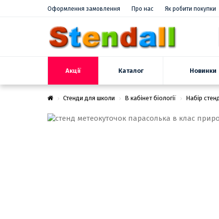
Оформлення замовлення
Про нас
Як робити покупки
Акції
Новинки
Каталог
Стенди для школи
В кабінет біології
Набір стен