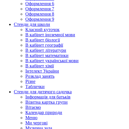
Оформлення 6
Оформлення 7
Оформлення 8
Оформлення 9
Стенди для школи
Класний куточок
В кабінет іноземної мови
В кабінет біології
В кабінет географії
В кабінет літератури
В кабінет математики
В кабінет української мови
В кабінет хімії
Інтелект України
Розклад занять
Різне
Таблички
Стенди для дитячого садочка
Інформація для батьків
Візитна картка групи
Вітаємо
Календар природи
Меню
Ми чергові
Музична зала