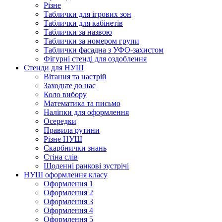
Різне
Таблички для ігрових зон
Таблички для кабінетів
Таблички за назвою
Таблички за номером групи
Таблички фасадна з УФО-захистом
Фігурні стенді для оздоблення
Стенди для НУШ
Вітання та настрій
Заходьте до нас
Коло вибору
Математика та письмо
Наліпки для оформлення
Осередки
Правила рутини
Різне НУШ
Скарбнички знань
Стіна слів
Щоденні ранкові зустрічі
НУШ оформлення класу
Оформлення 1
Оформлення 2
Оформлення 3
Оформлення 4
Оформлення 5