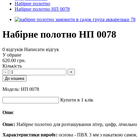
Набірне полотно
Набірне полотно НП 0078
Набірне полотно НП 0078
0 відгуків
Написати відгук
У обране
620.00 грн.
Кількість
-
+
До кошика
Модель:
НП 0078
Купити в 1 клік
Опис
Опис:
Набірне полотно для розташування літер, цифр, лічильно
Характеристики виробу:
основа - ПВХ 3 мм з накаткою самокл