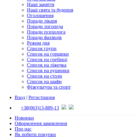
Наші заняття
Наші свята та будення
Оголошення
Поради лікаря
Поради логопеда
Поради психолога
Поради фахівців
Режим дня
Список групи
Список на горщики
Список на гребінці
Список на ліжечка
Список на рушники
Список на столи
Список на шафи
Фізкультура та спорт
Вход
|
Регистрация
+38(063)13-889-13
Новинки
Оформлення замовлення
Про нас
Як робити покупки