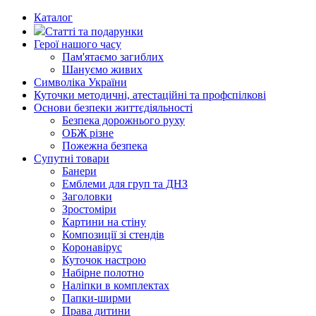
Каталог
Статті та подарунки
Герої нашого часу
Пам'ятаємо загиблих
Шануємо живих
Символіка України
Куточки методичні, атестаційні та профспілкові
Основи безпеки життєдіяльності
Безпека дорожнього руху
ОБЖ різне
Пожежна безпека
Супутні товари
Банери
Емблеми для груп та ДНЗ
Заголовки
Зростоміри
Картини на стіну
Композиції зі стендів
Коронавірус
Куточок настрою
Набірне полотно
Наліпки в комплектах
Папки-ширми
Права дитини