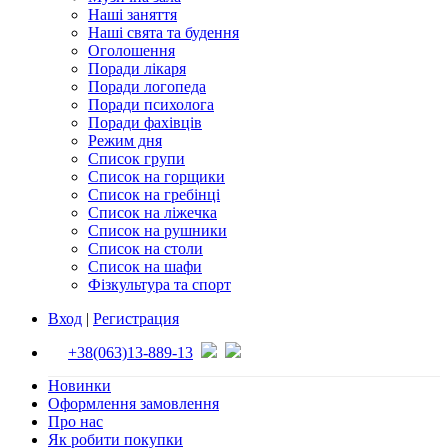
Наші заняття
Наші свята та будення
Оголошення
Поради лікаря
Поради логопеда
Поради психолога
Поради фахівців
Режим дня
Список групи
Список на горщики
Список на гребінці
Список на ліжечка
Список на рушники
Список на столи
Список на шафи
Фізкультура та спорт
Вход
|
Регистрация
+38(063)13-889-13
Новинки
Оформлення замовлення
Про нас
Як робити покупки