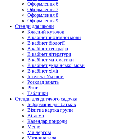
Оформлення 6
Оформлення 7
Оформлення 8
Оформлення 9
Стенди для школи
Класний куточок
В кабінет іноземної мови
В кабінет біології
В кабінет географії
В кабінет літератури
В кабінет математики
В кабінет української мови
В кабінет хімії
Інтелект України
Розклад занять
Різне
Таблички
Стенди для дитячого садочка
Інформація для батьків
Візитна картка групи
Вітаємо
Календар природи
Меню
Ми чергові
Музична зала