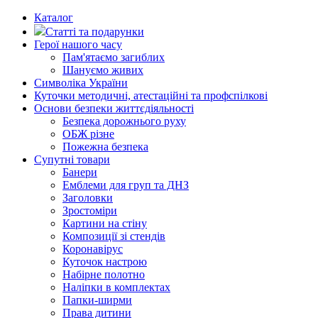
Каталог
Статті та подарунки
Герої нашого часу
Пам'ятаємо загиблих
Шануємо живих
Символіка України
Куточки методичні, атестаційні та профспілкові
Основи безпеки життєдіяльності
Безпека дорожнього руху
ОБЖ різне
Пожежна безпека
Супутні товари
Банери
Емблеми для груп та ДНЗ
Заголовки
Зростоміри
Картини на стіну
Композиції зі стендів
Коронавірус
Куточок настрою
Набірне полотно
Наліпки в комплектах
Папки-ширми
Права дитини