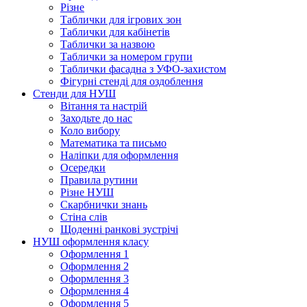
Різне
Таблички для ігрових зон
Таблички для кабінетів
Таблички за назвою
Таблички за номером групи
Таблички фасадна з УФО-захистом
Фігурні стенді для оздоблення
Стенди для НУШ
Вітання та настрій
Заходьте до нас
Коло вибору
Математика та письмо
Наліпки для оформлення
Осередки
Правила рутини
Різне НУШ
Скарбнички знань
Стіна слів
Щоденні ранкові зустрічі
НУШ оформлення класу
Оформлення 1
Оформлення 2
Оформлення 3
Оформлення 4
Оформлення 5