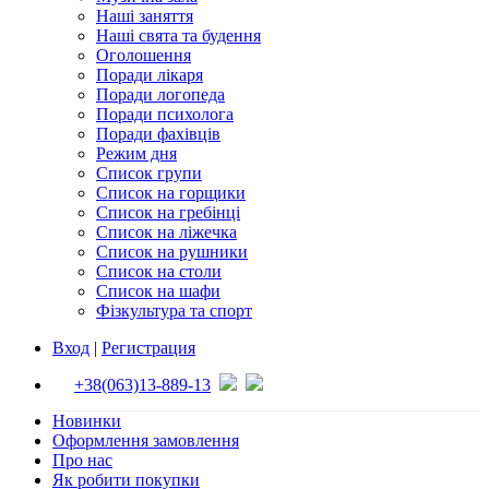
Наші заняття
Наші свята та будення
Оголошення
Поради лікаря
Поради логопеда
Поради психолога
Поради фахівців
Режим дня
Список групи
Список на горщики
Список на гребінці
Список на ліжечка
Список на рушники
Список на столи
Список на шафи
Фізкультура та спорт
Вход
|
Регистрация
+38(063)13-889-13
Новинки
Оформлення замовлення
Про нас
Як робити покупки