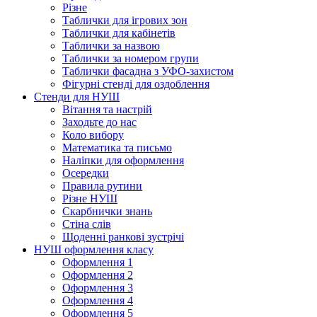
Різне
Таблички для ігрових зон
Таблички для кабінетів
Таблички за назвою
Таблички за номером групи
Таблички фасадна з УФО-захистом
Фігурні стенді для оздоблення
Стенди для НУШ
Вітання та настрій
Заходьте до нас
Коло вибору
Математика та письмо
Наліпки для оформлення
Осередки
Правила рутини
Різне НУШ
Скарбнички знань
Стіна слів
Щоденні ранкові зустрічі
НУШ оформлення класу
Оформлення 1
Оформлення 2
Оформлення 3
Оформлення 4
Оформлення 5