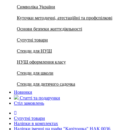
Символіка України
Куточки методичні, атестаційні та профспілкові
Основи безпеки життєдіяльності
Супутні товари
Стенди для НУШ
НУШ оформлення класу
Стенди для школи
Стенди для дитячого садочка
Новинки
Статті та подарунки
Стіл замовлень
Супутні товари
Наліпки в комплектах
Наліпки іменні на шафи "Капітошка" НАК 0036