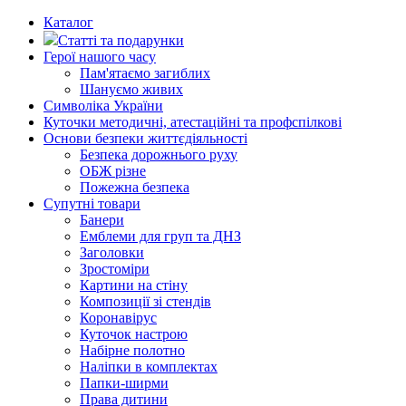
Каталог
Статті та подарунки
Герої нашого часу
Пам'ятаємо загиблих
Шануємо живих
Символіка України
Куточки методичні, атестаційні та профспілкові
Основи безпеки життєдіяльності
Безпека дорожнього руху
ОБЖ різне
Пожежна безпека
Супутні товари
Банери
Емблеми для груп та ДНЗ
Заголовки
Зростоміри
Картини на стіну
Композиції зі стендів
Коронавірус
Куточок настрою
Набірне полотно
Наліпки в комплектах
Папки-ширми
Права дитини