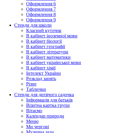
Оформлення 6
Оформлення 7
Оформлення 8
Оформлення 9
Стенди для школи
Класний куточок
В кабінет іноземної мови
В кабінет біології
В кабінет географії
В кабінет літератури
В кабінет математики
В кабінет української мови
В кабінет хімії
Інтелект України
Розклад занять
Різне
Таблички
Стенди для дитячого садочка
Інформація для батьків
Візитна картка групи
Вітаємо
Календар природи
Меню
Ми чергові
Музична зала