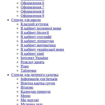
Оформлення 6
Оформлення 7
Оформлення 8
Оформлення 9
Стенди для школи
Класний куточок
В кабінет іноземної мови
В кабінет біології
В кабінет географії
В кабінет літератури
В кабінет математики
В кабінет української мови
В кабінет хімії
Інтелект України
Розклад занять
Різне
Таблички
Стенди для дитячого садочка
Інформація для батьків
Візитна картка групи
Вітаємо
Календар природи
Меню
Ми чергові
Музична зала