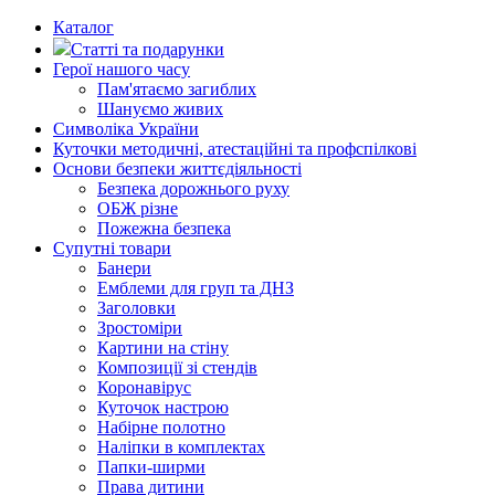
Каталог
Статті та подарунки
Герої нашого часу
Пам'ятаємо загиблих
Шануємо живих
Символіка України
Куточки методичні, атестаційні та профспілкові
Основи безпеки життєдіяльності
Безпека дорожнього руху
ОБЖ різне
Пожежна безпека
Супутні товари
Банери
Емблеми для груп та ДНЗ
Заголовки
Зростоміри
Картини на стіну
Композиції зі стендів
Коронавірус
Куточок настрою
Набірне полотно
Наліпки в комплектах
Папки-ширми
Права дитини