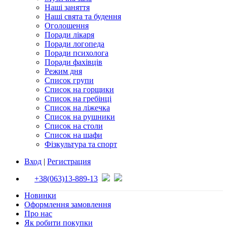
Наші заняття
Наші свята та будення
Оголошення
Поради лікаря
Поради логопеда
Поради психолога
Поради фахівців
Режим дня
Список групи
Список на горщики
Список на гребінці
Список на ліжечка
Список на рушники
Список на столи
Список на шафи
Фізкультура та спорт
Вход
|
Регистрация
+38(063)13-889-13
Новинки
Оформлення замовлення
Про нас
Як робити покупки