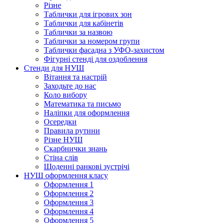
Різне
Таблички для ігрових зон
Таблички для кабінетів
Таблички за назвою
Таблички за номером групи
Таблички фасадна з УФО-захистом
Фігурні стенді для оздоблення
Стенди для НУШ
Вітання та настрій
Заходьте до нас
Коло вибору
Математика та письмо
Наліпки для оформлення
Осередки
Правила рутини
Різне НУШ
Скарбнички знань
Стіна слів
Щоденні ранкові зустрічі
НУШ оформлення класу
Оформлення 1
Оформлення 2
Оформлення 3
Оформлення 4
Оформлення 5