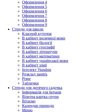
Оформлення 4
Оформлення 5
Оформлення 6
Оформлення 7
Оформлення 8
Оформлення 9
Стенди для школи
Класний куточок
В кабінет іноземної мови
В кабінет біології
В кабінет географії
В кабінет літератури
В кабінет математики
В кабінет української мови
В кабінет хімії
Інтелект України
Розклад занять
Різне
Таблички
Стенди для дитячого садочка
Інформація для батьків
Візитна картка групи
Вітаємо
Календар природи
Меню