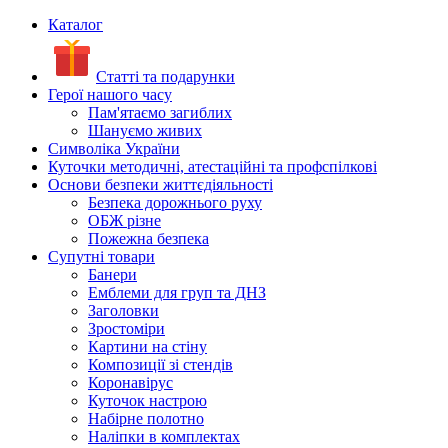
Каталог
Статті та подарунки
Герої нашого часу
Пам'ятаємо загиблих
Шануємо живих
Символіка України
Куточки методичні, атестаційні та профспілкові
Основи безпеки життєдіяльності
Безпека дорожнього руху
ОБЖ різне
Пожежна безпека
Супутні товари
Банери
Емблеми для груп та ДНЗ
Заголовки
Зростоміри
Картини на стіну
Композиції зі стендів
Коронавірус
Куточок настрою
Набірне полотно
Наліпки в комплектах