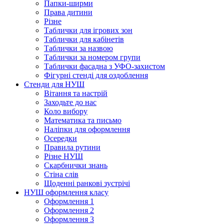
Папки-ширми
Права дитини
Різне
Таблички для ігрових зон
Таблички для кабінетів
Таблички за назвою
Таблички за номером групи
Таблички фасадна з УФО-захистом
Фігурні стенді для оздоблення
Стенди для НУШ
Вітання та настрій
Заходьте до нас
Коло вибору
Математика та письмо
Наліпки для оформлення
Осередки
Правила рутини
Різне НУШ
Скарбнички знань
Стіна слів
Щоденні ранкові зустрічі
НУШ оформлення класу
Оформлення 1
Оформлення 2
Оформлення 3