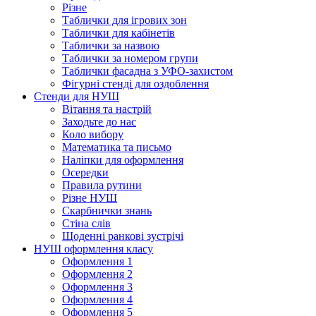
Різне
Таблички для ігрових зон
Таблички для кабінетів
Таблички за назвою
Таблички за номером групи
Таблички фасадна з УФО-захистом
Фігурні стенді для оздоблення
Стенди для НУШ
Вітання та настрій
Заходьте до нас
Коло вибору
Математика та письмо
Наліпки для оформлення
Осередки
Правила рутини
Різне НУШ
Скарбнички знань
Стіна слів
Щоденні ранкові зустрічі
НУШ оформлення класу
Оформлення 1
Оформлення 2
Оформлення 3
Оформлення 4
Оформлення 5