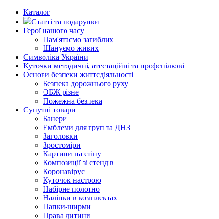
Каталог
Статті та подарунки
Герої нашого часу
Пам'ятаємо загиблих
Шануємо живих
Символіка України
Куточки методичні, атестаційні та профспілкові
Основи безпеки життєдіяльності
Безпека дорожнього руху
ОБЖ різне
Пожежна безпека
Супутні товари
Банери
Емблеми для груп та ДНЗ
Заголовки
Зростоміри
Картини на стіну
Композиції зі стендів
Коронавірус
Куточок настрою
Набірне полотно
Наліпки в комплектах
Папки-ширми
Права дитини