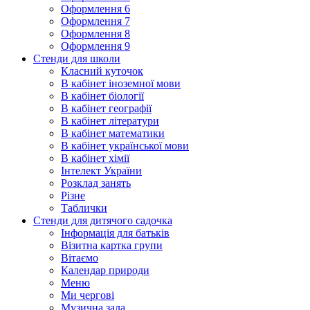
Оформлення 6
Оформлення 7
Оформлення 8
Оформлення 9
Стенди для школи
Класний куточок
В кабінет іноземної мови
В кабінет біології
В кабінет географії
В кабінет літератури
В кабінет математики
В кабінет української мови
В кабінет хімії
Інтелект України
Розклад занять
Різне
Таблички
Стенди для дитячого садочка
Інформація для батьків
Візитна картка групи
Вітаємо
Календар природи
Меню
Ми чергові
Музична зала