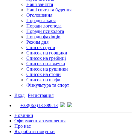
Наші заняття
Наші свята та будення
Оголошення
Поради лікаря
Поради логопеда
Поради психолога
Поради фахівців
Режим дня
Список групи
Список на горщики
Список на гребінці
Список на ліжечка
Список на рушники
Список на столи
Список на шафи
Фізкультура та спорт
Вход
|
Регистрация
+38(063)13-889-13
Новинки
Оформлення замовлення
Про нас
Як робити покупки