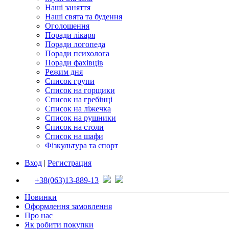
Наші заняття
Наші свята та будення
Оголошення
Поради лікаря
Поради логопеда
Поради психолога
Поради фахівців
Режим дня
Список групи
Список на горщики
Список на гребінці
Список на ліжечка
Список на рушники
Список на столи
Список на шафи
Фізкультура та спорт
Вход
|
Регистрация
+38(063)13-889-13
Новинки
Оформлення замовлення
Про нас
Як робити покупки