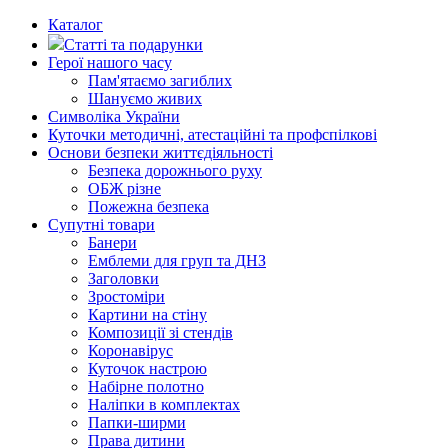
Каталог
Статті та подарунки
Герої нашого часу
Пам'ятаємо загиблих
Шануємо живих
Символіка України
Куточки методичні, атестаційні та профспілкові
Основи безпеки життєдіяльності
Безпека дорожнього руху
ОБЖ різне
Пожежна безпека
Супутні товари
Банери
Емблеми для груп та ДНЗ
Заголовки
Зростоміри
Картини на стіну
Композиції зі стендів
Коронавірус
Куточок настрою
Набірне полотно
Наліпки в комплектах
Папки-ширми
Права дитини