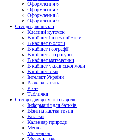
Оформлення 6
Оформлення 7
Оформлення 8
Оформлення 9
Стенди для школи
Класний куточок
В кабінет іноземної мови
В кабінет біології
В кабінет географії
В кабінет літератури
В кабінет математики
В кабінет української мови
В кабінет хімії
Інтелект України
Розклад занять
Різне
Таблички
Стенди для дитячого садочка
Інформація для батьків
Візитна картка групи
Вітаємо
Календар природи
Меню
Ми чергові
Музична зала