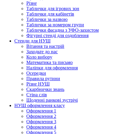
Різне
Таблички для ігрових зон
Таблички для кабінетів
Таблички за назвою
Таблички за номером групи
Таблички фасадна з УФО-захистом
Фігурні стенді для оздоблення
Стенди для НУШ
Вітання та настрій
Заходьте до нас
Коло вибору
Математика та письмо
Наліпки для оформлення
Осередки
Правила рутини
Різне НУШ
Скарбнички знань
Стіна слів
Щоденні ранкові зустрічі
НУШ оформлення класу
Оформлення 1
Оформлення 2
Оформлення 3
Оформлення 4
Оформлення 5