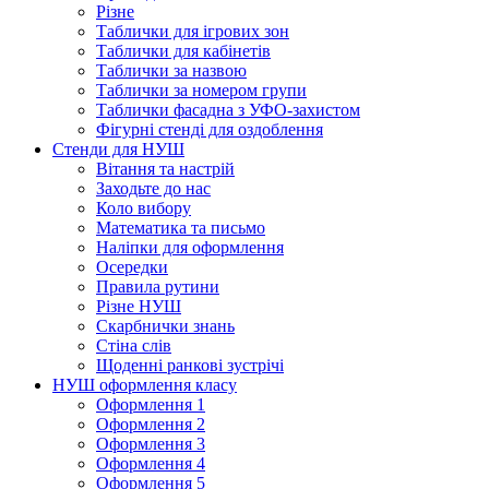
Різне
Таблички для ігрових зон
Таблички для кабінетів
Таблички за назвою
Таблички за номером групи
Таблички фасадна з УФО-захистом
Фігурні стенді для оздоблення
Стенди для НУШ
Вітання та настрій
Заходьте до нас
Коло вибору
Математика та письмо
Наліпки для оформлення
Осередки
Правила рутини
Різне НУШ
Скарбнички знань
Стіна слів
Щоденні ранкові зустрічі
НУШ оформлення класу
Оформлення 1
Оформлення 2
Оформлення 3
Оформлення 4
Оформлення 5