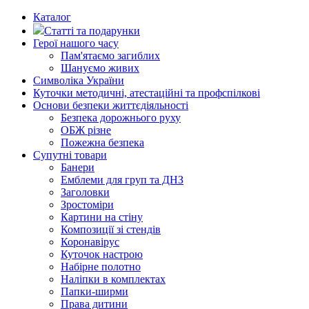
Каталог
Статті та подарунки
Герої нашого часу
Пам'ятаємо загиблих
Шануємо живих
Символіка України
Куточки методичні, атестаційні та профспілкові
Основи безпеки життєдіяльності
Безпека дорожнього руху
ОБЖ різне
Пожежна безпека
Супутні товари
Банери
Емблеми для груп та ДНЗ
Заголовки
Зростоміри
Картини на стіну
Композиції зі стендів
Коронавірус
Куточок настрою
Набірне полотно
Наліпки в комплектах
Папки-ширми
Права дитини