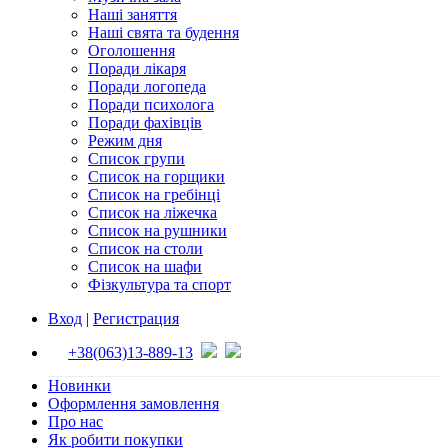
Наші заняття
Наші свята та будення
Оголошення
Поради лікаря
Поради логопеда
Поради психолога
Поради фахівців
Режим дня
Список групи
Список на горщики
Список на гребінці
Список на ліжечка
Список на рушники
Список на столи
Список на шафи
Фізкультура та спорт
Вход
|
Регистрация
+38(063)13-889-13
Новинки
Оформлення замовлення
Про нас
Як робити покупки