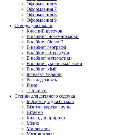
Оформлення 6
Оформлення 7
Оформлення 8
Оформлення 9
Стенди для школи
Класний куточок
В кабінет іноземної мови
В кабінет біології
В кабінет географії
В кабінет літератури
В кабінет математики
В кабінет української мови
В кабінет хімії
Інтелект України
Розклад занять
Різне
Таблички
Стенди для дитячого садочка
Інформація для батьків
Візитна картка групи
Вітаємо
Календар природи
Меню
Ми чергові
Музична зала