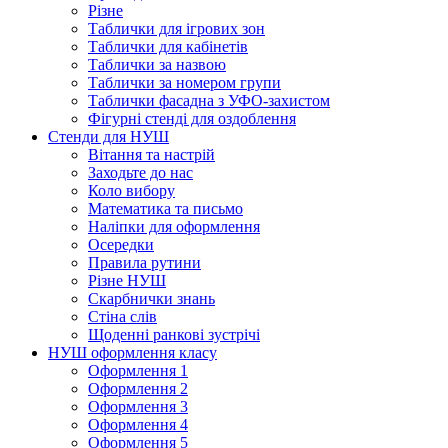
Різне
Таблички для ігрових зон
Таблички для кабінетів
Таблички за назвою
Таблички за номером групи
Таблички фасадна з УФО-захистом
Фігурні стенді для оздоблення
Стенди для НУШ
Вітання та настрій
Заходьте до нас
Коло вибору
Математика та письмо
Наліпки для оформлення
Осередки
Правила рутини
Різне НУШ
Скарбнички знань
Стіна слів
Щоденні ранкові зустрічі
НУШ оформлення класу
Оформлення 1
Оформлення 2
Оформлення 3
Оформлення 4
Оформлення 5