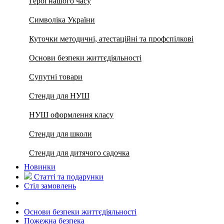
Герої нашого часу
Символіка України
Куточки методичні, атестаційні та профспілкові
Основи безпеки життєдіяльності
Супутні товари
Стенди для НУШ
НУШ оформлення класу
Стенди для школи
Стенди для дитячого садочка
Новинки
Статті та подарунки
Стіл замовлень
Основи безпеки життєдіяльності
Пожежна безпека