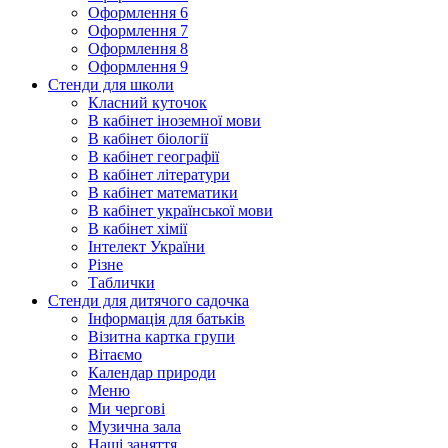
Оформлення 6
Оформлення 7
Оформлення 8
Оформлення 9
Стенди для школи
Класний куточок
В кабінет іноземної мови
В кабінет біології
В кабінет географії
В кабінет літератури
В кабінет математики
В кабінет української мови
В кабінет хімії
Інтелект України
Різне
Таблички
Стенди для дитячого садочка
Інформація для батьків
Візитна картка групи
Вітаємо
Календар природи
Меню
Ми чергові
Музична зала
Наші заняття