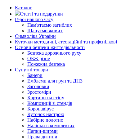
Каталог
Статті та подарунки
Герої нашого часу
Пам'ятаємо загиблих
Шануємо живих
Символіка України
Куточки методичні, атестаційні та профспілкові
Основи безпеки життєдіяльності
Безпека дорожнього руху
ОБЖ різне
Пожежна безпека
Супутні товари
Банери
Емблеми для груп та ДНЗ
Заголовки
Зростоміри
Картини на стіну
Композиції зі стендів
Коронавірус
Куточок настрою
Набірне полотно
Наліпки в комплектах
Папки-ширми
Права дитини