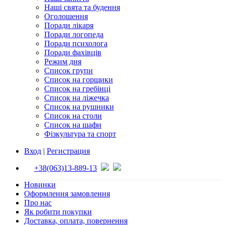
Наші свята та будення
Оголошення
Поради лікаря
Поради логопеда
Поради психолога
Поради фахівців
Режим дня
Список групи
Список на горщики
Список на гребінці
Список на ліжечка
Список на рушники
Список на столи
Список на шафи
Фізкультура та спорт
Вход
|
Регистрация
+38(063)13-889-13
Новинки
Оформлення замовлення
Про нас
Як робити покупки
Доставка, оплата, повернення