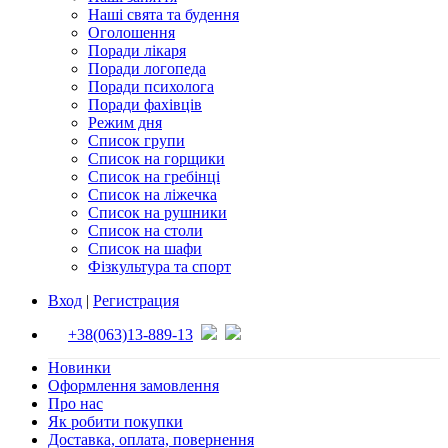
Наші свята та будення
Оголошення
Поради лікаря
Поради логопеда
Поради психолога
Поради фахівців
Режим дня
Список групи
Список на горщики
Список на гребінці
Список на ліжечка
Список на рушники
Список на столи
Список на шафи
Фізкультура та спорт
Вход
|
Регистрация
+38(063)13-889-13
Новинки
Оформлення замовлення
Про нас
Як робити покупки
Доставка, оплата, повернення