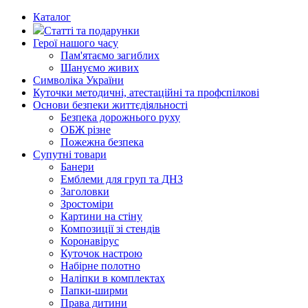
Каталог
Статті та подарунки
Герої нашого часу
Пам'ятаємо загиблих
Шануємо живих
Символіка України
Куточки методичні, атестаційні та профспілкові
Основи безпеки життєдіяльності
Безпека дорожнього руху
ОБЖ різне
Пожежна безпека
Супутні товари
Банери
Емблеми для груп та ДНЗ
Заголовки
Зростоміри
Картини на стіну
Композиції зі стендів
Коронавірус
Куточок настрою
Набірне полотно
Наліпки в комплектах
Папки-ширми
Права дитини