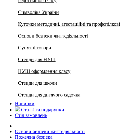
Герої нашого часу
Символіка України
Куточки методичні, атестаційні та профспілкові
Основи безпеки життєдіяльності
Супутні товари
Стенди для НУШ
НУШ оформлення класу
Стенди для школи
Стенди для дитячого садочка
Новинки
Статті та подарунки
Стіл замовлень
Основи безпеки життєдіяльності
Пожежна безпека