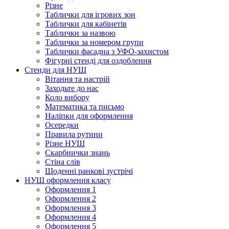
Різне
Таблички для ігрових зон
Таблички для кабінетів
Таблички за назвою
Таблички за номером групи
Таблички фасадна з УФО-захистом
Фігурні стенді для оздоблення
Стенди для НУШ
Вітання та настрій
Заходьте до нас
Коло вибору
Математика та письмо
Наліпки для оформлення
Осередки
Правила рутини
Різне НУШ
Скарбнички знань
Стіна слів
Щоденні ранкові зустрічі
НУШ оформлення класу
Оформлення 1
Оформлення 2
Оформлення 3
Оформлення 4
Оформлення 5