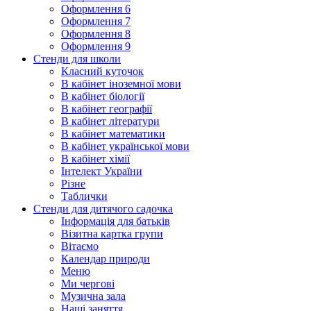
Оформлення 6
Оформлення 7
Оформлення 8
Оформлення 9
Стенди для школи
Класний куточок
В кабінет іноземної мови
В кабінет біології
В кабінет географії
В кабінет літератури
В кабінет математики
В кабінет української мови
В кабінет хімії
Інтелект України
Різне
Таблички
Стенди для дитячого садочка
Інформація для батьків
Візитна картка групи
Вітаємо
Календар природи
Меню
Ми чергові
Музична зала
Наші заняття