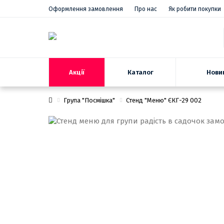
Оформлення замовлення
Про нас
Як робити покупки
Акції
Нови
Каталог
Група "Посмішка"
Стенд "Меню" ЄКГ-29 002