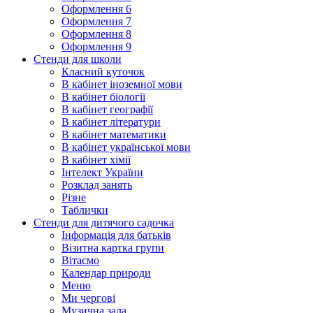
Оформлення 6
Оформлення 7
Оформлення 8
Оформлення 9
Стенди для школи
Класний куточок
В кабінет іноземної мови
В кабінет біології
В кабінет географії
В кабінет літератури
В кабінет математики
В кабінет української мови
В кабінет хімії
Інтелект України
Розклад занять
Різне
Таблички
Стенди для дитячого садочка
Інформація для батьків
Візитна картка групи
Вітаємо
Календар природи
Меню
Ми чергові
Музична зала