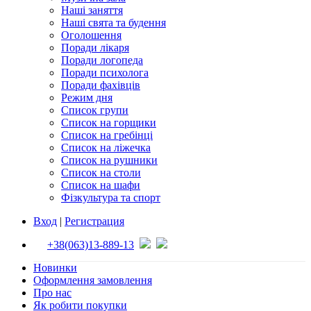
Наші заняття
Наші свята та будення
Оголошення
Поради лікаря
Поради логопеда
Поради психолога
Поради фахівців
Режим дня
Список групи
Список на горщики
Список на гребінці
Список на ліжечка
Список на рушники
Список на столи
Список на шафи
Фізкультура та спорт
Вход
|
Регистрация
+38(063)13-889-13
Новинки
Оформлення замовлення
Про нас
Як робити покупки