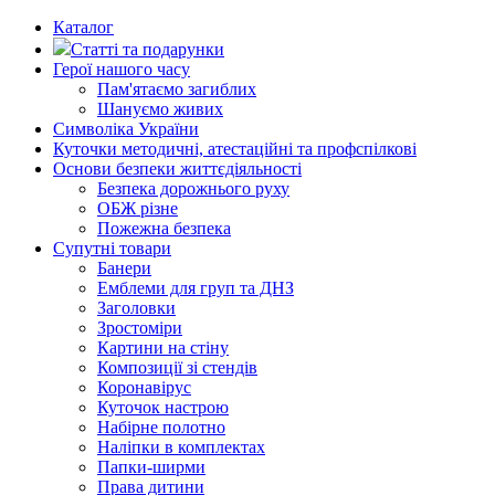
Каталог
Статті та подарунки
Герої нашого часу
Пам'ятаємо загиблих
Шануємо живих
Символіка України
Куточки методичні, атестаційні та профспілкові
Основи безпеки життєдіяльності
Безпека дорожнього руху
ОБЖ різне
Пожежна безпека
Супутні товари
Банери
Емблеми для груп та ДНЗ
Заголовки
Зростоміри
Картини на стіну
Композиції зі стендів
Коронавірус
Куточок настрою
Набірне полотно
Наліпки в комплектах
Папки-ширми
Права дитини