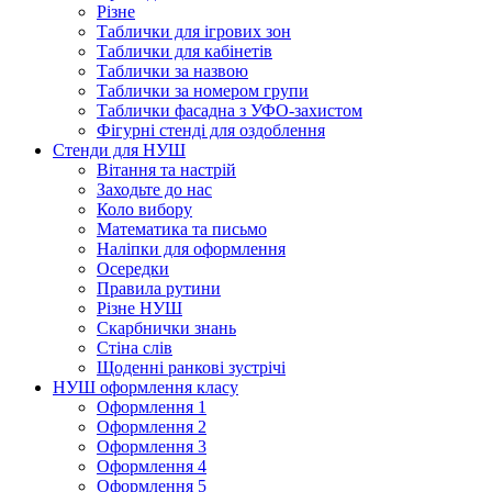
Різне
Таблички для ігрових зон
Таблички для кабінетів
Таблички за назвою
Таблички за номером групи
Таблички фасадна з УФО-захистом
Фігурні стенді для оздоблення
Стенди для НУШ
Вітання та настрій
Заходьте до нас
Коло вибору
Математика та письмо
Наліпки для оформлення
Осередки
Правила рутини
Різне НУШ
Скарбнички знань
Стіна слів
Щоденні ранкові зустрічі
НУШ оформлення класу
Оформлення 1
Оформлення 2
Оформлення 3
Оформлення 4
Оформлення 5