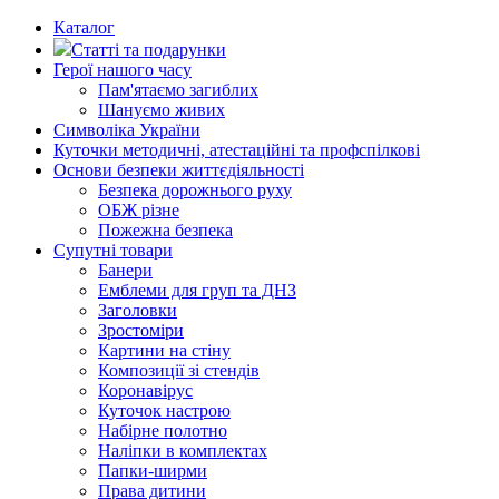
Каталог
Статті та подарунки
Герої нашого часу
Пам'ятаємо загиблих
Шануємо живих
Символіка України
Куточки методичні, атестаційні та профспілкові
Основи безпеки життєдіяльності
Безпека дорожнього руху
ОБЖ різне
Пожежна безпека
Супутні товари
Банери
Емблеми для груп та ДНЗ
Заголовки
Зростоміри
Картини на стіну
Композиції зі стендів
Коронавірус
Куточок настрою
Набірне полотно
Наліпки в комплектах
Папки-ширми
Права дитини