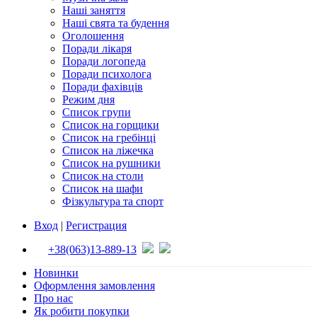
Наші заняття
Наші свята та будення
Оголошення
Поради лікаря
Поради логопеда
Поради психолога
Поради фахівців
Режим дня
Список групи
Список на горщики
Список на гребінці
Список на ліжечка
Список на рушники
Список на столи
Список на шафи
Фізкультура та спорт
Вход
|
Регистрация
+38(063)13-889-13
Новинки
Оформлення замовлення
Про нас
Як робити покупки