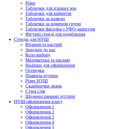
Різне
Таблички для ігрових зон
Таблички для кабінетів
Таблички за назвою
Таблички за номером групи
Таблички фасадна з УФО-захистом
Фігурні стенді для оздоблення
Стенди для НУШ
Вітання та настрій
Заходьте до нас
Коло вибору
Математика та письмо
Наліпки для оформлення
Осередки
Правила рутини
Різне НУШ
Скарбнички знань
Стіна слів
Щоденні ранкові зустрічі
НУШ оформлення класу
Оформлення 1
Оформлення 2
Оформлення 3
Оформлення 4
Оформлення 5