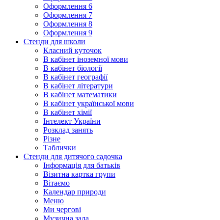
Оформлення 6
Оформлення 7
Оформлення 8
Оформлення 9
Стенди для школи
Класний куточок
В кабінет іноземної мови
В кабінет біології
В кабінет географії
В кабінет літератури
В кабінет математики
В кабінет української мови
В кабінет хімії
Інтелект України
Розклад занять
Різне
Таблички
Стенди для дитячого садочка
Інформація для батьків
Візитна картка групи
Вітаємо
Календар природи
Меню
Ми чергові
Музична зала