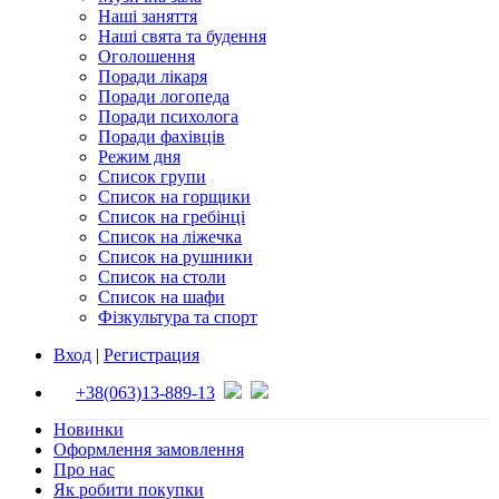
Наші заняття
Наші свята та будення
Оголошення
Поради лікаря
Поради логопеда
Поради психолога
Поради фахівців
Режим дня
Список групи
Список на горщики
Список на гребінці
Список на ліжечка
Список на рушники
Список на столи
Список на шафи
Фізкультура та спорт
Вход
|
Регистрация
+38(063)13-889-13
Новинки
Оформлення замовлення
Про нас
Як робити покупки