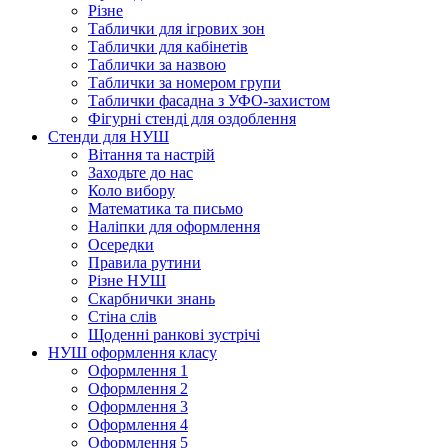
Різне
Таблички для ігрових зон
Таблички для кабінетів
Таблички за назвою
Таблички за номером групи
Таблички фасадна з УФО-захистом
Фігурні стенді для оздоблення
Стенди для НУШ
Вітання та настрій
Заходьте до нас
Коло вибору
Математика та письмо
Наліпки для оформлення
Осередки
Правила рутини
Різне НУШ
Скарбнички знань
Стіна слів
Щоденні ранкові зустрічі
НУШ оформлення класу
Оформлення 1
Оформлення 2
Оформлення 3
Оформлення 4
Оформлення 5