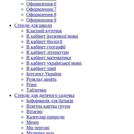
Оформлення 6
Оформлення 7
Оформлення 8
Оформлення 9
Стенди для школи
Класний куточок
В кабінет іноземної мови
В кабінет біології
В кабінет географії
В кабінет літератури
В кабінет математики
В кабінет української мови
В кабінет хімії
Інтелект України
Розклад занять
Різне
Таблички
Стенди для дитячого садочка
Інформація для батьків
Візитна картка групи
Вітаємо
Календар природи
Меню
Ми чергові
Музична зала