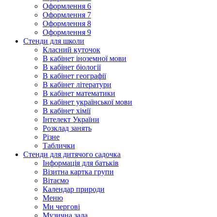
Оформлення 6
Оформлення 7
Оформлення 8
Оформлення 9
Стенди для школи
Класний куточок
В кабінет іноземної мови
В кабінет біології
В кабінет географії
В кабінет літератури
В кабінет математики
В кабінет української мови
В кабінет хімії
Інтелект України
Розклад занять
Різне
Таблички
Стенди для дитячого садочка
Інформація для батьків
Візитна картка групи
Вітаємо
Календар природи
Меню
Ми чергові
Музична зала