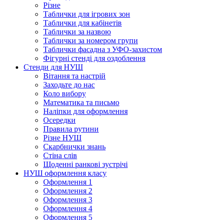
Різне
Таблички для ігрових зон
Таблички для кабінетів
Таблички за назвою
Таблички за номером групи
Таблички фасадна з УФО-захистом
Фігурні стенді для оздоблення
Стенди для НУШ
Вітання та настрій
Заходьте до нас
Коло вибору
Математика та письмо
Наліпки для оформлення
Осередки
Правила рутини
Різне НУШ
Скарбнички знань
Стіна слів
Щоденні ранкові зустрічі
НУШ оформлення класу
Оформлення 1
Оформлення 2
Оформлення 3
Оформлення 4
Оформлення 5