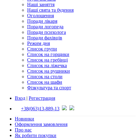
Наші заняття
Наші свята та будення
Оголошення
Поради лікаря
Поради логопеда
Поради психолога
Поради фахівців
Режим дня
Список групи
Список на горщики
Список на гребінці
Список на ліжечка
Список на рушники
Список на столи
Список на шафи
Фізкультура та спорт
Вход
|
Регистрация
+38(063)13-889-13
Новинки
Оформлення замовлення
Про нас
Як робити покупки