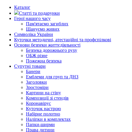
Каталог
Статті та подарунки
Герої нашого часу
Пам'ятаємо загиблих
Шануємо живих
Символіка України
Куточки методичні, атестаційні та профспілкові
Основи безпеки життєдіяльності
Безпека дорожнього руху
ОБЖ різне
Пожежна безпека
Супутні товари
Банери
Емблеми для груп та ДНЗ
Заголовки
Зростоміри
Картини на стіну
Композиції зі стендів
Коронавірус
Куточок настрою
Набірне полотно
Наліпки в комплектах
Папки-ширми
Права дитини