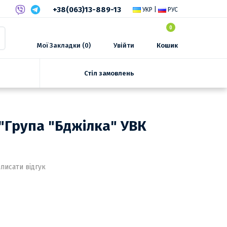
+38(063)13-889-13
УКР
|
РУС
0
Мої Закладки (0)
Увійти
Кошик
Стіл замовлень
 "Група "Бджілка" УВК
писати відгук