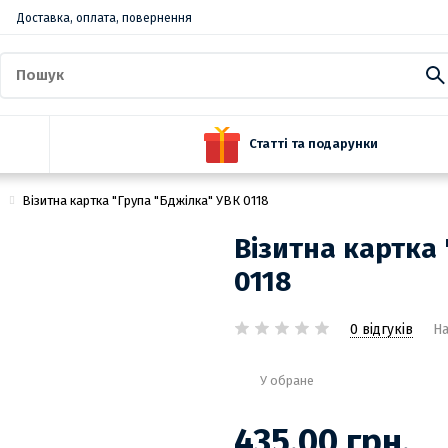
Доставка, оплата, повернення
Статті та подарунки
Візитна картка "Група "Бджілка" УВК 0118
Візитна картка
0118
0 відгуків
На
У обране
435.00 грн.