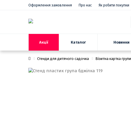
Оформлення замовлення
Про нас
Як робити покупки
Акції
Новинки
Каталог
Стенди для дитячого садочка
Візитна картка групи