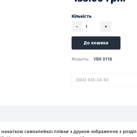
Кількість
-
+
До кошика
Модель:
УВК 0118
 накаткою самоклейкої плівки з друком зображення з розділь