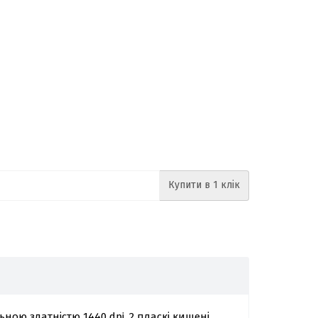
Купити в 1 клік
ною здатністю 1440 dpi. 2 пласкі кишені