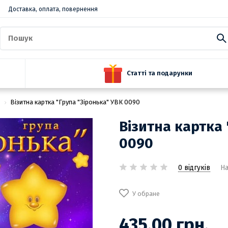
Доставка, оплата, повернення
Статті та подарунки
Візитна картка "Група "Зіронька" УВК 0090
Візитна картка 
0090
0 відгуків
На
У обране
435.00 грн.