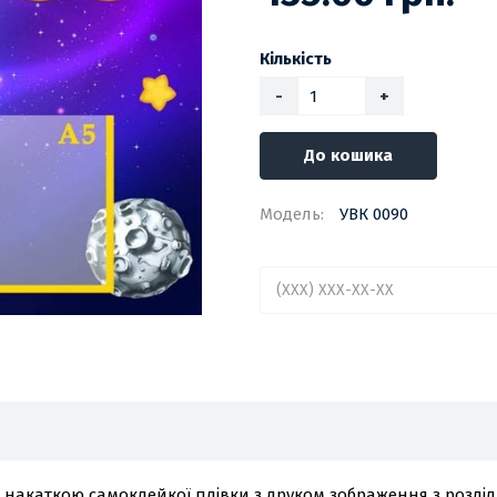
Кількість
-
+
До кошика
Модель:
УВК 0090
 накаткою самоклейкої плівки з друком зображення з розділь