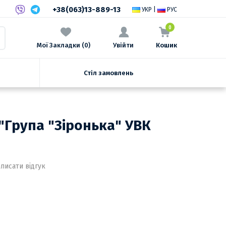
+38(063)13-889-13
УКР
|
РУС
0
Мої Закладки (0)
Увійти
Кошик
Стіл замовлень
"Група "Зіронька" УВК
писати відгук