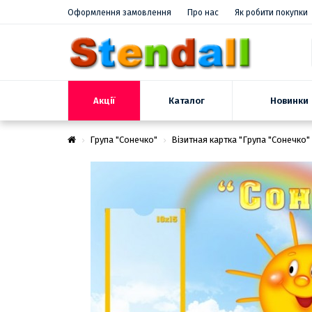
Оформлення замовлення
Про нас
Як робити покупки
Акції
Новинки
Каталог
Група "Сонечко"
Візитная картка "Група "Сонечко"