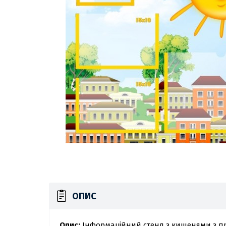
ОПИС
Опис:
Інформаційний стенд з кишенями з пр