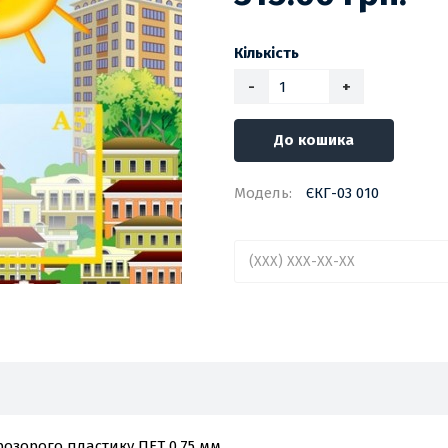
Кількість
-
+
До кошика
Модель:
ЄКГ-03 010
озорого пластику ПЕТ 0,75 мм