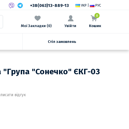
+38(063)13-889-13
УКР
|
РУС
0
Мої Закладки (0)
Увійти
Кошик
Стіл замовлень
а "Група "Сонечко" ЄКГ-03
писати відгук