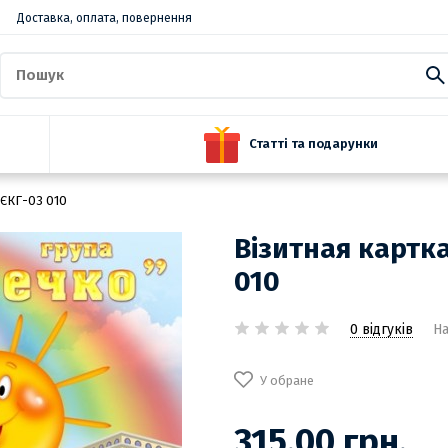
Доставка, оплата, повернення
Статті та подарунки
 ЄКГ-03 010
Візитная картк
010
0 відгуків
На
У обране
315.00 грн.