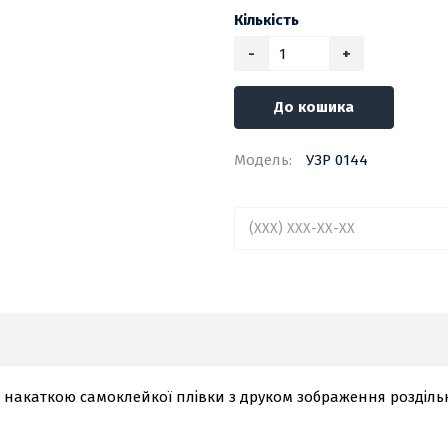
Кількість
-
+
До кошика
Модель:
УЗР 0144
з накаткою самоклейкої плівки з друком зображення розділь