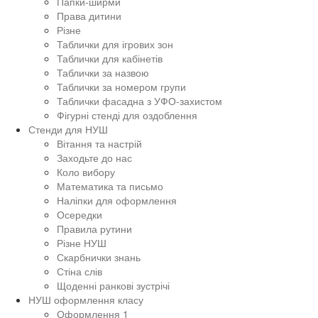
Папки-ширми
Права дитини
Різне
Таблички для ігрових зон
Таблички для кабінетів
Таблички за назвою
Таблички за номером групи
Таблички фасадна з УФО-захистом
Фігурні стенді для оздоблення
Стенди для НУШ
Вітання та настрій
Заходьте до нас
Коло вибору
Математика та письмо
Наліпки для оформлення
Осередки
Правила рутини
Різне НУШ
Скарбнички знань
Стіна слів
Щоденні ранкові зустрічі
НУШ оформлення класу
Оформлення 1