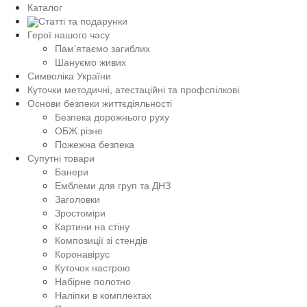
Каталог
Статті та подарунки
Герої нашого часу
Пам'ятаємо загиблих
Шануємо живих
Символіка України
Куточки методичні, атестаційні та профспілкові
Основи безпеки життєдіяльності
Безпека дорожнього руху
ОБЖ різне
Пожежна безпека
Супутні товари
Банери
Емблеми для груп та ДНЗ
Заголовки
Зростоміри
Картини на стіну
Композиції зі стендів
Коронавірус
Куточок настрою
Набірне полотно
Наліпки в комплектах