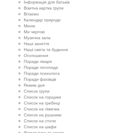
Інформація для батьків
Візитна картка групи
Вітаємо
Календар природи
Меню
Ми чергові
Музична зала
Наші заняття
Наші свята та будення
Оголошення
Поради лікаря
Поради логопеда
Поради психолога
Поради фахівців
Режим дня
Список групи
Список на горщики
Список на гребінці
Список на ліжечка
Список на рушники
Список на столи
Список на шафи
Фізкультура та спорт