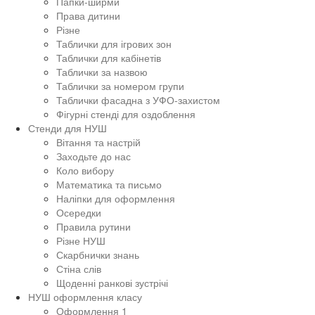
Папки-ширми
Права дитини
Різне
Таблички для ігрових зон
Таблички для кабінетів
Таблички за назвою
Таблички за номером групи
Таблички фасадна з УФО-захистом
Фігурні стенді для оздоблення
Стенди для НУШ
Вітання та настрій
Заходьте до нас
Коло вибору
Математика та письмо
Наліпки для оформлення
Осередки
Правила рутини
Різне НУШ
Скарбнички знань
Стіна слів
Щоденні ранкові зустрічі
НУШ оформлення класу
Оформлення 1