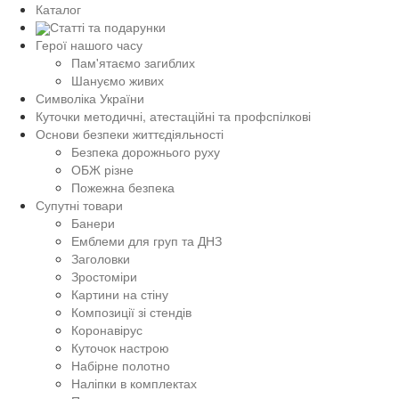
Каталог
Статті та подарунки
Герої нашого часу
Пам'ятаємо загиблих
Шануємо живих
Символіка України
Куточки методичні, атестаційні та профспілкові
Основи безпеки життєдіяльності
Безпека дорожнього руху
ОБЖ різне
Пожежна безпека
Супутні товари
Банери
Емблеми для груп та ДНЗ
Заголовки
Зростоміри
Картини на стіну
Композиції зі стендів
Коронавірус
Куточок настрою
Набірне полотно
Наліпки в комплектах