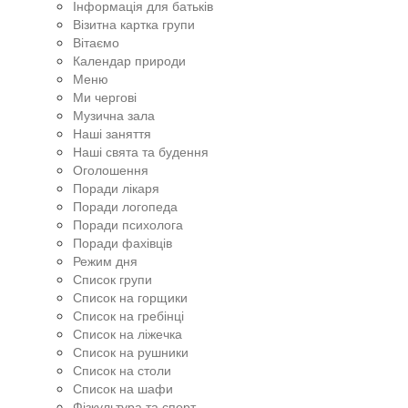
Інформація для батьків
Візитна картка групи
Вітаємо
Календар природи
Меню
Ми чергові
Музична зала
Наші заняття
Наші свята та будення
Оголошення
Поради лікаря
Поради логопеда
Поради психолога
Поради фахівців
Режим дня
Список групи
Список на горщики
Список на гребінці
Список на ліжечка
Список на рушники
Список на столи
Список на шафи
Фізкультура та спорт