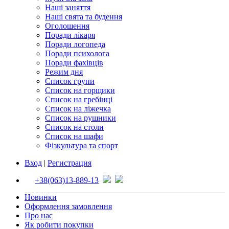
Наші заняття
Наші свята та будення
Оголошення
Поради лікаря
Поради логопеда
Поради психолога
Поради фахівців
Режим дня
Список групи
Список на горщики
Список на гребінці
Список на ліжечка
Список на рушники
Список на столи
Список на шафи
Фізкультура та спорт
Вход
|
Регистрация
+38(063)13-889-13
Новинки
Оформлення замовлення
Про нас
Як робити покупки