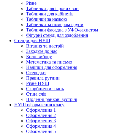
Різне
Таблички для ігрових зон
Таблички для кабінетів
Таблички за назвою
Таблички за номером групи
Таблички фасадна з УФО-захистом
Фігурні стенді для оздоблення
Стенди для НУШ
Вітання та настрій
Заходьте до нас
Коло вибору
Математика та письмо
Наліпки для оформлення
Осередки
Правила рутини
Різне НУШ
Скарбнички знань
Стіна слів
Щоденні ранкові зустрічі
НУШ оформлення класу
Оформлення 1
Оформлення 2
Оформлення 3
Оформлення 4
Оформлення 5