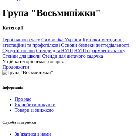
Група "Восьминіжки"
Категорії
Герої нашого часу
Символіка України
Куточки методичні,
атестаційні та профспілкові
Основи безпеки життєдіяльності
Супутні товари
Стенди для НУШ
НУШ оформлення класу
Стенди для школи
Стенди для дитячого садочка
У цій категорії немає товарів.
Продовжити
Інформація
Про нас
Як робити покупки
Товари зі знижкою
Служба підтримки
Зв’язатися з нами