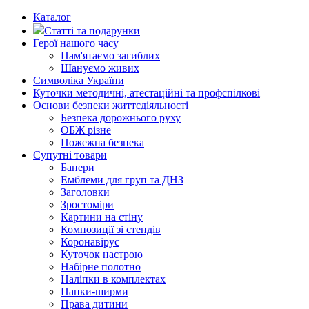
Каталог
Статті та подарунки
Герої нашого часу
Пам'ятаємо загиблих
Шануємо живих
Символіка України
Куточки методичні, атестаційні та профспілкові
Основи безпеки життєдіяльності
Безпека дорожнього руху
ОБЖ різне
Пожежна безпека
Супутні товари
Банери
Емблеми для груп та ДНЗ
Заголовки
Зростоміри
Картини на стіну
Композиції зі стендів
Коронавірус
Куточок настрою
Набірне полотно
Наліпки в комплектах
Папки-ширми
Права дитини