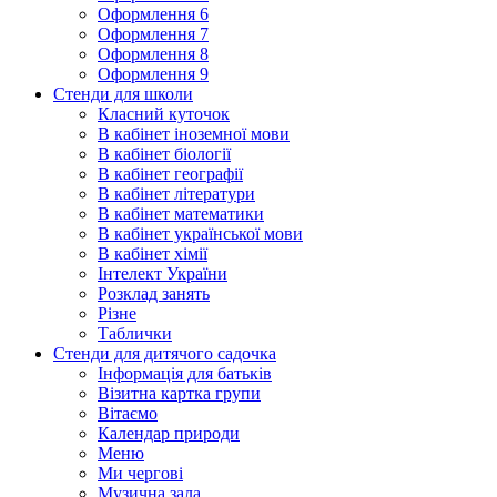
Оформлення 6
Оформлення 7
Оформлення 8
Оформлення 9
Стенди для школи
Класний куточок
В кабінет іноземної мови
В кабінет біології
В кабінет географії
В кабінет літератури
В кабінет математики
В кабінет української мови
В кабінет хімії
Інтелект України
Розклад занять
Різне
Таблички
Стенди для дитячого садочка
Інформація для батьків
Візитна картка групи
Вітаємо
Календар природи
Меню
Ми чергові
Музична зала