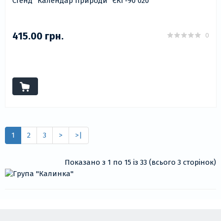
Стенд "Календар природи" ЄКГ-90 020
415.00 грн.
0
1
2
3
>
>|
Показано з 1 по 15 із 33 (всього 3 сторінок)