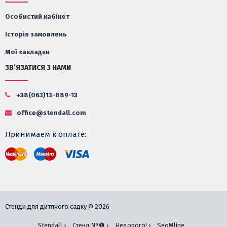
Особистий кабінет
Історія замовлень
Мої закладки
ЗВ’ЯЗАТИСЯ З НАМИ
+38(063)13-889-13
office@stendall.com
Принимаем к оплате:
Стенди для дитячого садку © 2026
Stendall ›
Стенд №❶ ›
Недорого! ›
SeoMline